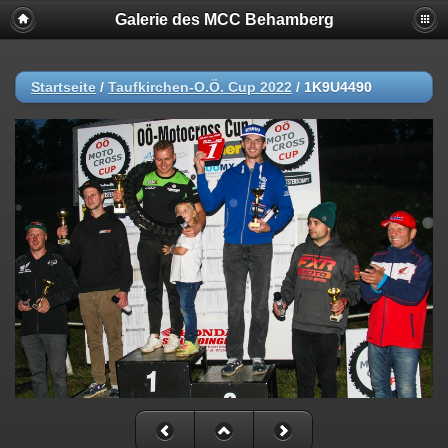
Galerie des MCC Behamberg
Startseite
/
Taufkirchen-O.Ö. Cup 2022
/
1K9U4490